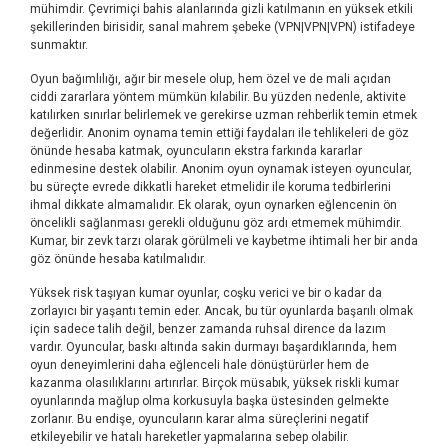
mühimdir. Çevrimiçi bahis alanlarında gizli katılmanın en yüksek etkili
şekillerinden birisidir, sanal mahrem şebeke (VPN|VPN|VPN) istifadeye
sunmaktır.
Oyun bağımlılığı, ağır bir mesele olup, hem özel ve de mali açıdan
ciddi zararlara yöntem mümkün kılabilir. Bu yüzden nedenle, aktivite
katılırken sınırlar belirlemek ve gerekirse uzman rehberlik temin etmek
değerlidir. Anonim oynama temin ettiği faydaları ile tehlikeleri de göz
önünde hesaba katmak, oyuncuların ekstra farkında kararlar
edinmesine destek olabilir. Anonim oyun oynamak isteyen oyuncular,
bu süreçte evrede dikkatli hareket etmelidir ile koruma tedbirlerini
ihmal dikkate almamalıdır. Ek olarak, oyun oynarken eğlencenin ön
öncelikli sağlanması gerekli olduğunu göz ardı etmemek mühimdir.
Kumar, bir zevk tarzı olarak görülmeli ve kaybetme ihtimali her bir anda
göz önünde hesaba katılmalıdır.
Yüksek risk taşıyan kumar oyunlar, coşku verici ve bir o kadar da
zorlayıcı bir yaşantı temin eder. Ancak, bu tür oyunlarda başarılı olmak
için sadece talih değil, benzer zamanda ruhsal dirence da lazım
vardır. Oyuncular, baskı altında sakin durmayı başardıklarında, hem
oyun deneyimlerini daha eğlenceli hale dönüştürürler hem de
kazanma olasılıklarını artırırlar. Birçok müsabık, yüksek riskli kumar
oyunlarında mağlup olma korkusuyla başka üstesinden gelmekte
zorlanır. Bu endişe, oyuncuların karar alma süreçlerini negatif
etkileyebilir ve hatalı hareketler yapmalarına sebep olabilir.