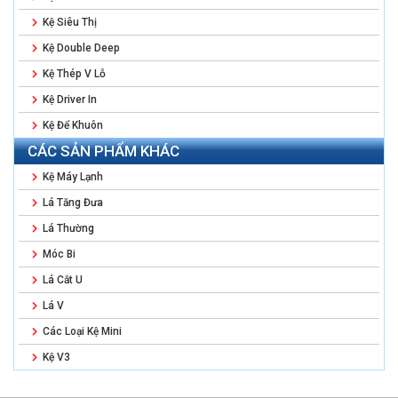
Kệ Siêu Thị
Kệ Double Deep
Kệ Thép V Lỗ
Kệ Driver In
Kệ Để Khuôn
CÁC SẢN PHẨM KHÁC
Kệ Máy Lạnh
Lá Tăng Đưa
Lá Thường
Móc Bi
Lá Cắt U
Lá V
Các Loại Kệ Mini
Kệ V3