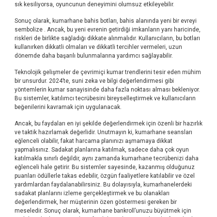
sık kesiliyorsa, oyuncunun deneyimini olumsuz etkileyebilir.
Sonuç olarak, kumarhane bahis botları, bahis alanında yeni bir evreyi
sembolize . Ancak, bu yeni evrenin getirdiği imkanların yanı haricinde,
riskleri de birlikte sağladığı dikkate alınmalıdır. Kullanıcıların, bu botları
kullanırken dikkatli olmaları ve dikkatli tercihler vermeleri, uzun
dönemde daha başarılı bulunmalarına yardımcı sağlayabilir.
Teknolojik gelişmeler de çevrimiçi kumar trendlerini tesir eden mühim
bir unsurdur. 2024’te, suni zeka ve bilgi değerlendirmesi gibi
yöntemlerin kumar sanayisinde daha fazla noktası alması bekleniyor.
Bu sistemler, katılımcı tecrübesini bireyselleştirmek ve kullanıcıların
beğenilerini kavramak için uygulanacak.
Ancak, bu faydaları en iyi şekilde değerlendirmek için özenli bir hazırlık
ve taktik hazırlamak değerlidir. Unutmayın ki, kumarhane seansları
eğlenceli olabilir, fakat harcama planınızı aşmamaya dikkat
yapmalısınız. Sadakat planlarına katılmak, sadece daha çok oyun
katılmakla sınırlı değildir, aynı zamanda kumarhane tecrübenizi daha
eğlenceli hale getirir. Bu sistemler sayesinde, kazanmış olduğunuz
puanları ödüllerle takas edebilir, özgün faaliyetlere katılabilir ve özel
yardımlardan faydalanabilirsiniz. Bu dolayısıyla, kumarhanelerdeki
sadakat planlarını izleme gerçekleştirmek ve bu olanakları
değerlendirmek, her müşterinin özen göstermesi gereken bir
meseledir. Sonuç olarak, kumarhane bankroll’unuzu büyütmek için