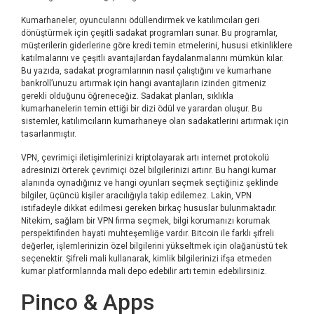
Kumarhaneler, oyuncularını ödüllendirmek ve katılımcıları geri
dönüştürmek için çeşitli sadakat programları sunar. Bu programlar,
müşterilerin giderlerine göre kredi temin etmelerini, hususi etkinliklere
katılmalarını ve çeşitli avantajlardan faydalanmalarını mümkün kılar.
Bu yazıda, sadakat programlarının nasıl çalıştığını ve kumarhane
bankroll’unuzu artırmak için hangi avantajların izinden gitmeniz
gerekli olduğunu öğreneceğiz. Sadakat planları, sıklıkla
kumarhanelerin temin ettiği bir dizi ödül ve yarardan oluşur. Bu
sistemler, katılımcıların kumarhaneye olan sadakatlerini artırmak için
tasarlanmıştır.
VPN, çevrimiçi iletişimlerinizi kriptolayarak artı internet protokolü
adresinizi örterek çevrimiçi özel bilgilerinizi artırır. Bu hangi kumar
alanında oynadığınız ve hangi oyunları seçmek seçtiğiniz şeklinde
bilgiler, üçüncü kişiler aracılığıyla takip edilemez. Lakin, VPN
istifadeyle dikkat edilmesi gereken birkaç hususlar bulunmaktadır.
Nitekim, sağlam bir VPN firma seçmek, bilgi korumanızı korumak
perspektifinden hayati muhteşemliğe vardır. Bitcoin ile farklı şifreli
değerler, işlemlerinizin özel bilgilerini yükseltmek için olağanüstü tek
seçenektir. Şifreli mali kullanarak, kimlik bilgilerinizi ifşa etmeden
kumar platformlarında mali depo edebilir artı temin edebilirsiniz.
Pinco & Apps