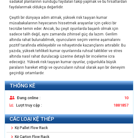
sadakat planlarının sunduğu faydaları takip yapmak ve bu fırsatlardan
faydalanmak oldukça değerlidir.
Çeşitli bir dünyaya adım atmak, yüksek risk taşıyan kumar
müsabakalarının heyecanını hissetmek arayanlar için çekici bir
tecrübe temin eder. Ancak, bu çeşit oyunlarda başarılı olmak için
sadece talih değil, aynı zamanda zihinsel güç da lazım. Gerilim
altında rahat bulunabilmek, oyuncuların seçim verme aşamalarını
pozitif tarafında etkileyebilir ve nihayetinde kazançlarını artırabilir. Bu
yazıda, yüksek tehlikeli kumar oyunlarında ruhsal taktikler ve stres
altında nasıl rahat durulacağı üzerine detaylı bir inceleme icra
edeceğiz. Yüksek risk taşıyan kumar oyunlar, çoğunlukla büyük
paraların hareket ettiği ve oyuncuların ruhsal olarak aşırı bir deneyim
geçirdiği ortamlardır.
THỐNG KÊ
Đang online :
10
Lượt truy cập :
1881857
CÁC LOẠI KỆ THÉP
Kệ Pallet Flow Rack
Kệ Carton Flow Rack