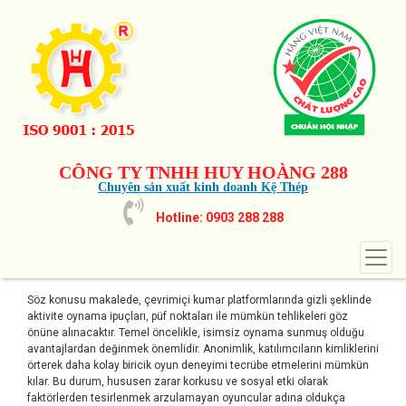
CÔNG TY TNHH HUY HOÀNG 288
Chuyên sản xuất kinh doanh Kệ Thép
Hotline: 0903 288 288
Söz konusu makalede, çevrimiçi kumar platformlarında gizli şeklinde
aktivite oynama ipuçları, püf noktaları ile mümkün tehlikeleri göz
önüne alınacaktır. Temel öncelikle, isimsiz oynama sunmuş olduğu
avantajlardan değinmek önemlidir. Anonimlik, katılımcıların kimliklerini
örterek daha kolay biricik oyun deneyimi tecrübe etmelerini mümkün
kılar. Bu durum, hususen zarar korkusu ve sosyal etki olarak
faktörlerden tesirlenmek arzulamayan oyuncular adına oldukça