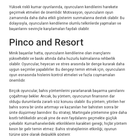
Yüksek riskli kumar oyunlarında, oyuncuların kendilerini harekete
geçirmek etmeleri de önemlidir. Motivasyon, oyuncuların oyun
zamanında daha daha etkili gösterim sunmalarına destek olabilir. Bu
dolayısıyla, oyuncuların kendilerine olumlu telkinlerde yapmaları ve
başarılarını sevinçle karşılamaları faydalı olabilir.
Pinco and Resort
Minik başarılar hatta, oyuncuların kendilerine olan inançlarını
yükseltebilir ve baskı altında daha huzurlu kalmalarına rehberlik
olabilir. Oyuncular, heyecan ve stres arasında bir denge kurarak daha
uygun seçimler yapabilirler. Bu dengeyi temin etmek için, oyuncuların
oyun esnasında hislerini kontrol etmeleri ve fazla coşmamaları
önemlidir.
Birçok oyuncular, bahis yöntemlerini yararlanarak başarma şanslarını
çoğaltmayı bekler. Ancak, bu yöntem, oyuncunun finansının dar
olduğu durumlarda zararlı söz konusu olabilir. Bu yöntem, yitirilen her
bahis sonra bir ünite artırmayı ve kazanılan her bahisten sonra bir
ünite düşürmeyi barındırır. Bu strateji, Martingale yöntemine göre daha
kısıtlı tehlikelidir ancak yine de evin faydalarını geçmekte güçlük
çekebilir. Kumarhanelerdeki etkinliklerin karakteri gereği, hiçbir yöntem
kesin bir gelir temin etmez. Bahis stratejilerinin etkinliği, oyunun
türüne göre olarak değişiklik gösterir.