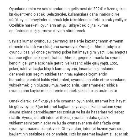
Oyunların resim ve ses standartınin gelişmesi de 2024’te özen çeken
bir diğer trend olacak. Geliştiriciler, kullanıcılara daha inandırıcı ve
sürükleyici deneyimler sunmak için tekniklerini sürekli olarak yeniliyor.
Özellikle hareketli oyunların artışı, Türkiye’deki dijital kumar
endüstrisini değiştirmeye devam sürdürecek.
Sayısız kumar oyuncusu, çevrimiçi sitelerde kazanç temin etmenin
etmenin olasılık var olduğunu savunuyor. Örneğin, Ahmet adıyla bir
oyuncu, bazı yıl önce çevrimiçi poker katılmaya giriş yaptı. Başlangıçta
sadece eğlencelik niyetli katılan Ahmet, geçen zamanla bu oyunda
kendini gelişime açık hale getirdi ve kazanç elde giriş yaptı. Loto,
poker, rulet ve başka birçok kumar oyunu, insanların şanslarını
denemek için seçim ettikleri tanınmış eğlence biçimleridir.
Kumarhanelerdeki bahis yöntemleri, oyuncuların elde etme şanslarını
yükseltmek için oluşturulmuş metodlardır. Kumarhaneler, sıklıkla
oyuncuların kaybetmesini temin edecek şekilde oluşturulmuştur.
Örnek olarak, aktif krupiyelerle oynanan oyunlarda, internet hızı hayati
bir görev oynar. Eğer internet bağlantısı yavaşsa, katılımcıların oyun
akışını izleme gerçekleştirmesi zorlaşır ve bu da hasarlara yol sebep
olabilir. Ayrıca, süratli internet ilişkisi, oyunların daha çabuk
yüklenmesini temin eder ve bu da oyunseverlerin daha fazla oyun
oyun oynamasına olanak verir. Öte yandan, internet hızının yanı sıra,
bağlantının stabilitesi de önemlidir. Hızlı bir internet bağlantısı, eğer sık