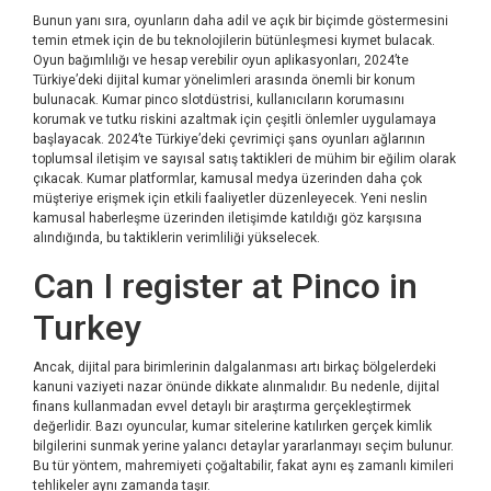
Bunun yanı sıra, oyunların daha adil ve açık bir biçimde göstermesini
temin etmek için de bu teknolojilerin bütünleşmesi kıymet bulacak.
Oyun bağımlılığı ve hesap verebilir oyun aplikasyonları, 2024’te
Türkiye’deki dijital kumar yönelimleri arasında önemli bir konum
bulunacak. Kumar
pinco slot
düstrisi, kullanıcıların korumasını
korumak ve tutku riskini azaltmak için çeşitli önlemler uygulamaya
başlayacak. 2024’te Türkiye’deki çevrimiçi şans oyunları ağlarının
toplumsal iletişim ve sayısal satış taktikleri de mühim bir eğilim olarak
çıkacak. Kumar platformlar, kamusal medya üzerinden daha çok
müşteriye erişmek için etkili faaliyetler düzenleyecek. Yeni neslin
kamusal haberleşme üzerinden iletişimde katıldığı göz karşısına
alındığında, bu taktiklerin verimliliği yükselecek.
Can I register at Pinco in
Turkey
Ancak, dijital para birimlerinin dalgalanması artı birkaç bölgelerdeki
kanuni vaziyeti nazar önünde dikkate alınmalıdır. Bu nedenle, dijital
finans kullanmadan evvel detaylı bir araştırma gerçekleştirmek
değerlidir. Bazı oyuncular, kumar sitelerine katılırken gerçek kimlik
bilgilerini sunmak yerine yalancı detaylar yararlanmayı seçim bulunur.
Bu tür yöntem, mahremiyeti çoğaltabilir, fakat aynı eş zamanlı kimileri
tehlikeler aynı zamanda taşır.