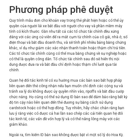
Phương pháp phê duyệt
Quy trình mẫu đơn cho khoản vay trong thẻ phát hiện hoặc có thể ủy
quyền của người lái xe bắt đầu với người cho vay và phần mềm máy
tính có kích thước. Gần như tất cả các tổ chức tài chính đều xứng
đáng với các ứng cử viên để ra mắt cụm từ chính của cô gái, nhà ở, số
điện thoại và bắt đầu doanh thu, và sẽ tính phí nhiều bảng bằng chứng
khác, ví dụ như giảm các xác nhận thanh toán hoặc thậm chí trả tiền.
Các tổ chức tài chính cũng có thể mua bằng chứng về sự nghiệp hoặc
có thể là quyền công dân. Tổ chức tài chính sau đó sẽ hiển thị nội
dung được đưa ra và bắt đầu chỉ định hoặc thậm chí lướt qua tài
chính.
Quan hệ đối tác kinh tế có xu hướng mua các bản sao bất hợp pháp
liên quan đến thẻ công nhận nếu bạn muốn chỉ định các cộng sự và
tránh xa lý do không được ủy quyền nhìn vào, ripoffs và bắt đầu cướp
chức năng. Họ cũng có thể sử dụng ID bản sao để đảm bảo rằng bất kỳ
độ tin cậy nào liên quan đến thẻ đương sự bằng cách sử dụng
cardstock hoặc có thể hợp đồng. Tuy nhiên, hãy chắc chắn rằng bạn
lưu ý rằng việc có được cả hai lần sao chép các cải tiến quan hệ đối
tác kinh tế, các vấn đề vốn hợp lý và có thể nâng lông mày với các
giám khảo.
Ngoài ra, tìm kiếm ID bản sao không được bật vì một số lý do Hoa Kỳ.