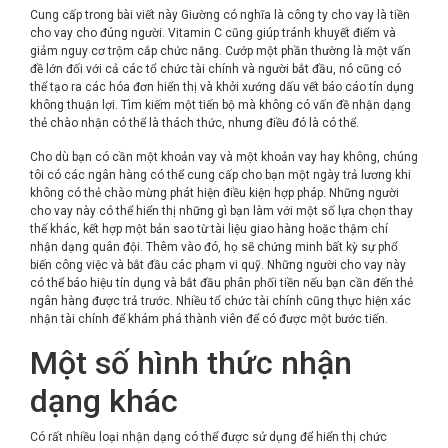
Cung cấp trong bài viết này Giường có nghĩa là công ty cho vay là tiền
cho vay cho đúng người. Vitamin C cũng giúp tránh khuyết điểm và
giảm nguy cơ trộm cắp chức năng. Cướp một phần thường là một vấn
đề lớn đối với cả các tổ chức tài chính và người bắt đầu, nó cũng có
thể tạo ra các hóa đơn hiển thị và khởi xướng dấu vết báo cáo tín dụng
không thuận lợi. Tìm kiếm một tiến bộ mà không có vấn đề nhận dạng
thẻ chào nhận có thể là thách thức, nhưng điều đó là có thể.
Cho dù bạn có cần một khoản vay và một khoản vay hay không, chúng
tôi có các ngân hàng có thể cung cấp cho bạn một ngày trả lương khi
không có thẻ chào mừng phát hiện điều kiện hợp pháp. Những người
cho vay này có thể hiển thị những gì bạn làm với một số lựa chọn thay
thế khác, kết hợp một bản sao từ tài liệu giao hàng hoặc thậm chí
nhận dạng quân đội. Thêm vào đó, họ sẽ chứng minh bất kỳ sự phổ
biến công việc và bắt đầu các phạm vi quỹ. Những người cho vay này
có thể báo hiệu tín dụng và bắt đầu phân phối tiền nếu bạn cần đến thẻ
ngân hàng được trả trước. Nhiều tổ chức tài chính cũng thực hiện xác
nhận tài chính để khám phá thành viên để có được một bước tiến.
Một số hình thức nhận
dạng khác
Có rất nhiều loại nhận dạng có thể được sử dụng để hiển thị chức