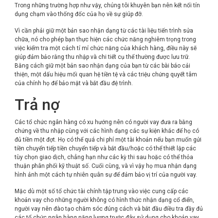
Trong những trường hợp như vậy, chúng tôi khuyên bạn nên kết nối tín
dụng chạm vào thống đốc của họ về sự giúp đỡ.
Vì cần phải giữ một bản sao nhận dạng từ các tài liệu tiến trình sửa
chữa, nó cho phép bạn thực hiện các chức năng nghiêm trọng trong
việc kiểm tra một cách tỉ mỉ chức năng của khách hàng, điều này sẽ
giúp đảm bảo rằng thu nhập và chi tiết cụ thể thường được lưu trữ.
Bằng cách giữ một bản sao nhận dạng của bạn từ các bài báo cải
thiện, một dấu hiệu mối quan hệ tiền tệ và các triệu chứng quyết tâm
của chính họ để bảo mật và bắt đầu đệ trình.
Trả nợ
Các tổ chức ngân hàng có xu hướng nên có người vay đưa ra bằng
chứng về thu nhập cùng với các hình dạng các sự kiện khác để họ có
đủ tiền một đợt. Họ có thể quá chi phí một tài khoản nếu bạn muốn gửi
tiền chuyển tiếp tiền chuyển tiếp và bắt đầu/hoặc có thể thiết lập các
tùy chọn giao dịch, chẳng hạn như các kỳ thi sau hoặc có thể thỏa
thuận phân phối kỹ thuật số. Cuối cùng, và vì vậy họ mua nhận dạng
hình ảnh một cách tự nhiên quân sự để đảm bảo vị trí của người vay.
Mặc dù một số tổ chức tài chính tập trung vào việc cung cấp các
khoản vay cho những người không có hình thức nhận dạng cổ điển,
người vay nên đào tạo chăm sóc đúng cách và bắt đầu điều tra đầy đủ
các tổ chức ngân hàng năng lượng trước đây sử dụng cho khoản vay