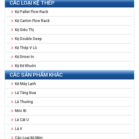
CÁC LOẠI KỆ THÉP
Kệ Pallet Flow Rack
Kệ Carton Flow Rack
Kệ Siêu Thị
Kệ Double Deep
Kệ Thép V Lỗ
Kệ Driver In
Kệ Để Khuôn
CÁC SẢN PHẨM KHÁC
Kệ Máy Lạnh
Lá Tăng Đưa
Lá Thường
Móc Bi
Lá Cắt U
Lá V
Các Loại Kệ Mini