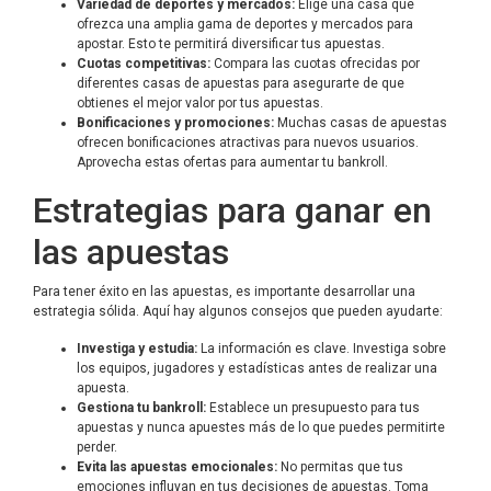
Variedad de deportes y mercados:
Elige una casa que
ofrezca una amplia gama de deportes y mercados para
apostar. Esto te permitirá diversificar tus apuestas.
Cuotas competitivas:
Compara las cuotas ofrecidas por
diferentes casas de apuestas para asegurarte de que
obtienes el mejor valor por tus apuestas.
Bonificaciones y promociones:
Muchas casas de apuestas
ofrecen bonificaciones atractivas para nuevos usuarios.
Aprovecha estas ofertas para aumentar tu bankroll.
Estrategias para ganar en
las apuestas
Para tener éxito en las apuestas, es importante desarrollar una
estrategia sólida. Aquí hay algunos consejos que pueden ayudarte:
Investiga y estudia:
La información es clave. Investiga sobre
los equipos, jugadores y estadísticas antes de realizar una
apuesta.
Gestiona tu bankroll:
Establece un presupuesto para tus
apuestas y nunca apuestes más de lo que puedes permitirte
perder.
Evita las apuestas emocionales:
No permitas que tus
emociones influyan en tus decisiones de apuestas. Toma