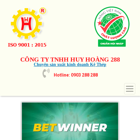
CÔNG TY TNHH HUY HOÀNG 288
Chuyên sản xuất kinh doanh Kệ Thép
Hotline: 0903 288 288