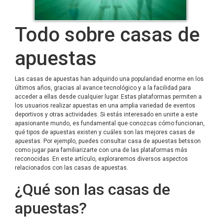
Todo sobre casas de
apuestas
Las casas de apuestas han adquirido una popularidad enorme en los
últimos años, gracias al avance tecnológico y a la facilidad para
acceder a ellas desde cualquier lugar. Estas plataformas permiten a
los usuarios realizar apuestas en una amplia variedad de eventos
deportivos y otras actividades. Si estás interesado en unirte a este
apasionante mundo, es fundamental que conozcas cómo funcionan,
qué tipos de apuestas existen y cuáles son las mejores casas de
apuestas. Por ejemplo, puedes consultar casa de apuestas
betsson
como jugar
para familiarizarte con una de las plataformas más
reconocidas. En este artículo, exploraremos diversos aspectos
relacionados con las casas de apuestas.
¿Qué son las casas de
apuestas?