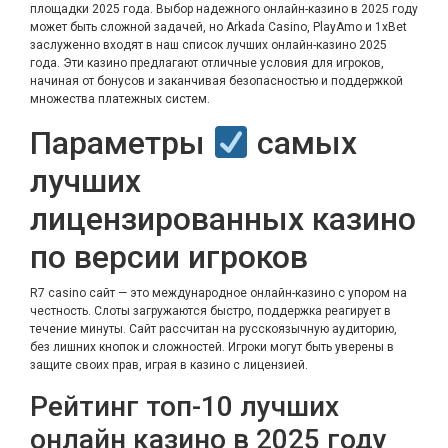
площадки 2025 года. Выбор надежного онлайн-казино в 2025 году
может быть сложной задачей, но Arkada Casino, PlayAmo и 1xBet
заслуженно входят в наш список лучших онлайн-казино 2025
года. Эти казино предлагают отличные условия для игроков,
начиная от бонусов и заканчивая безопасностью и поддержкой
множества платежных систем.
Параметры
самых
лучших
лицензированных казино
по версии игроков
R7 casino сайт — это международное онлайн-казино с упором на
честность. Слоты загружаются быстро, поддержка реагирует в
течение минуты. Сайт рассчитан на русскоязычную аудиторию,
без лишних кнопок и сложностей. Игроки могут быть уверены в
защите своих прав, играя в казино с лицензией.
Рейтинг топ-10 лучших
онлайн казино в 2025 году