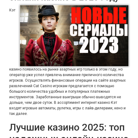
Кэт
казино появилось на рынке азартных игр только в этом году, но
оператор уже успел привлечь внимание приличного количества
игроков. Осуществлять финансовые операции на сайте азартных
развлечений Cat Casino игрокам предлагается с помощью
большого количества удобных и популярных платежных
инструментов. Заработанные выигрыши обычно выводятся не
дольше, чем двое суток. В ассортимент интернет казино Кэт
входят игровые автоматы, рулетка, игры с лайв-дилерами, кено и
так далее.
Лучшие казино 2025: топ