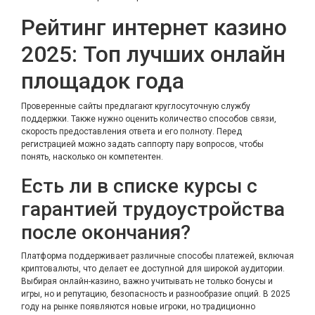
Рейтинг интернет казино
2025: Топ лучших онлайн
площадок года
Проверенные сайты предлагают круглосуточную службу
поддержки. Также нужно оценить количество способов связи,
скорость предоставления ответа и его полноту. Перед
регистрацией можно задать саппорту пару вопросов, чтобы
понять, насколько он компетентен.
Есть ли в списке курсы с
гарантией трудоустройства
после окончания?
Платформа поддерживает различные способы платежей, включая
криптовалюты, что делает ее доступной для широкой аудитории.
Выбирая онлайн-казино, важно учитывать не только бонусы и
игры, но и репутацию, безопасность и разнообразие опций. В 2025
году на рынке появляются новые игроки, но традиционно