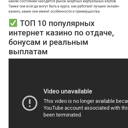
каком состоянии находится рынок азартных виртуальных клубов.
Также они всегда могут быть в курсе, как работают лучшие онлайн-
казино, какие они имеют особенности и преимущества.
ТОП 10 популярных
интернет казино по отдаче,
бонусам и реальным
выплатам