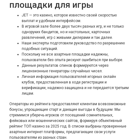
площадки для игры
JET — это казино, которое известно своей скоростью
выплат и удобным интерфейсом.
В игровой зале более двух тысяч разных игр, и не только
одноруких бандитов, но и настольных, карточных
развлечений, игр с живыми дилерами и так далее.
Наши эксперты подготовили руководство по разрешению
подобных ситуаций.
Поскольку не все азартные площадки надежны,
пользователи без опыта рискуют ошибиться при выборе.
Данные результатов спинов формируются через
лицензионные генераторы случайных чисел.
Личная информация пользователей игорных онлайн
клубов, предоставленная в ходе регистрации и
верификации, надежно защищена и не передается третьим
лицам.
Операторы из рейтинга предоставляют клиентам всевозможные
бонусы, упрощающие старт и дающие выгоды в будущем. Мы
стремимся уберечь игроков от посещений сомнительных,
фейковых или мошеннических сайтов, формируя объективный
рейтинг ТОП казино за 2025 год. В списки выбраны проверенные
азартные интернет платформы, предлагающие свои услуги
пользователям из разных стран.