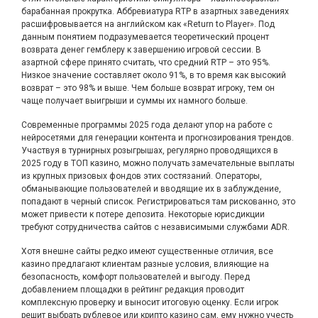
барабанная прокрутка. Аббревиатура RTP в азартных заведениях
расшифровывается на английском как «Return to Player». Под
данным понятием подразумевается теоретический процент
возврата денег гемблеру к завершению игровой сессии. В
азартной сфере принято считать, что средний RTP – это 95%.
Низкое значение составляет около 91%, в то время как высокий
возврат – это 98% и выше. Чем больше возврат игроку, тем он
чаще получает выигрыши и суммы их намного больше.
Современные программы 2025 года делают упор на работе с
нейросетями для генерации контента и прогнозирования трендов.
Участвуя в турнирных розыгрышах, регулярно проводящихся в
2025 году в ТОП казино, можно получать замечательные выплаты
из крупных призовых фондов этих состязаний. Операторы,
обманывающие пользователей и вводящие их в заблуждение,
попадают в черный список. Регистрироваться там рискованно, это
может привести к потере депозита. Некоторые юрисдикции
требуют сотрудничества сайтов с независимыми службами ADR.
Хотя внешне сайты редко имеют существенные отличия, все
казино предлагают клиентам разные условия, влияющие на
безопасность, комфорт пользователей и выгоду. Перед
добавлением площадки в рейтинг редакция проводит
комплексную проверку и выносит итоговую оценку. Если игрок
решит выбрать рублевое или крипто казино сам, ему нужно учесть