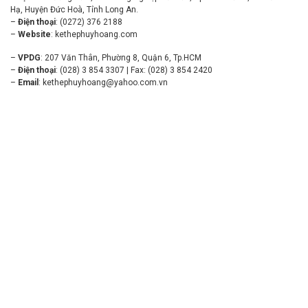
Hạ, Huyện Đức Hoà, Tỉnh Long An.
–
Điện thoại
: (0272) 376 2188
–
Website
:
kethephuyhoang.com
–
VPDG
: 207 Văn Thân, Phường 8, Quận 6, Tp.HCM
–
Điện thoại
: (028) 3 854 3307 | Fax: (028) 3 854 2420
–
Email
:
kethephuyhoang@yahoo.com.vn