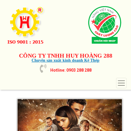
CÔNG TY TNHH HUY HOÀNG 288
Chuyên sản xuất kinh doanh Kệ Thép
Hotline: 0903 288 288