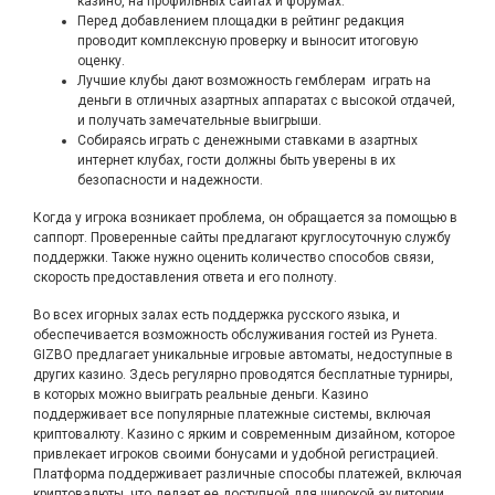
казино, на профильных сайтах и форумах.
Перед добавлением площадки в рейтинг редакция
проводит комплексную проверку и выносит итоговую
оценку.
Лучшие клубы дают возможность гемблерам играть на
деньги в отличных азартных аппаратах с высокой отдачей,
и получать замечательные выигрыши.
Собираясь играть с денежными ставками в азартных
интернет клубах, гости должны быть уверены в их
безопасности и надежности.
Когда у игрока возникает проблема, он обращается за помощью в
саппорт. Проверенные сайты предлагают круглосуточную службу
поддержки. Также нужно оценить количество способов связи,
скорость предоставления ответа и его полноту.
Во всех игорных залах есть поддержка русского языка, и
обеспечивается возможность обслуживания гостей из Рунета.
GIZBO предлагает уникальные игровые автоматы, недоступные в
других казино. Здесь регулярно проводятся бесплатные турниры,
в которых можно выиграть реальные деньги. Казино
поддерживает все популярные платежные системы, включая
криптовалюту. Казино с ярким и современным дизайном, которое
привлекает игроков своими бонусами и удобной регистрацией.
Платформа поддерживает различные способы платежей, включая
криптовалюты, что делает ее доступной для широкой аудитории.