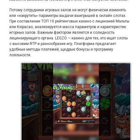
Потому сотрудники игровых залов не могут физически изменять
или «накрутить» параметры выдачи выигрышей в онлайн слотах.
При составлении ТОП 10 рейтинговых казино с лицензией Мальты
или Кюрасао, анализируется масса параметров и характеристик
игорных залов. Важным фактором является и солидность
лицензирующего органа. LEGZO — казино для тех, кто ищет слоты
с высоким RTP и разнообразие игр. Платформа предлагает
удобные методы платежей, щедрые бонусы и программу
лояльности.