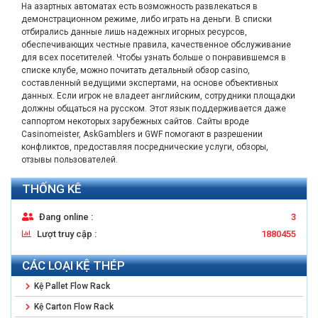
На азартных автоматах есть возможность развлекаться в
демонстрационном режиме, либо играть на деньги. В списки
отбирались данные лишь надежных игорных ресурсов,
обеспечивающих честные правила, качественное обслуживание
для всех посетителей. Чтобы узнать больше о понравившемся в
списке клубе, можно почитать детальный обзор casino,
составленный ведущими экспертами, на основе объективных
данных. Если игрок не владеет английским, сотрудники площадки
должны общаться на русском. Этот язык поддерживается даже
саппортом некоторых зарубежных сайтов. Сайты вроде
Casinomeister, AskGamblers и GWF помогают в разрешении
конфликтов, предоставляя посреднические услуги, обзоры,
отзывы пользователей.
THỐNG KÊ
Đang online :
3
Lượt truy cập :
1880455
CÁC LOẠI KỆ THÉP
Kệ Pallet Flow Rack
Kệ Carton Flow Rack