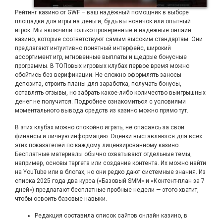
Рейтинг казино от GWF – ваш надёжный помощник в выборе
площадки для игры на деньги, будь вы новичок или опытный
игрок. Мы включили только проверенные и надёжные онлайн
казино, которые соответствуют самым высоким стандартам. Они
предлагают интуитивно понятный интерфейс, широкий
ассортимент игр, мгновенные выплаты и щедрые бонусные
программы. В ТОПовых игровых клубах первое время можно
обойтись без верификации. Не сложно оформлять заносы
депозита, строить планы для заработка, получать бонусы,
оставлять отзывы, но забрать какое-либо количество выигрышных
денег не получится. Подробнее ознакомиться с условиями
моментального вывода средств из казино можно прямо тут.
В этих клубах можно спокойно играть, не опасаясь за свои
финансы и личную информацию. Оценки выставляются для всех
этих показателей по каждому лицензированному казино.
Бесплатные материалы обычно охватывают отдельные темы,
например, основы таргета или создание контента. Их можно найти
на YouTube или в блогах, но они редко дают системные знания. Из
списка 2025 года два курса («Базовый SMM» и «Контент-план за 7
дней») предлагают бесплатные пробные недели — этого хватит,
чтобы освоить базовые навыки.
Редакция составила список сайтов онлайн казино, в