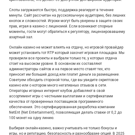
Слоты загружаются быстро, поддержка реагирует в течение
минуты. Сайт рассчитан на русскоязычную аудиторию, без лишних
кнопок и сложностей. Игроки могут быть уверены в защите своих
прав, играя в казино с лицензией. Если возникают спорные
моменты, гости могут обратиться к регулятору, лицензировавшему
азартный зал.
Онлайн казино не может влиять на отдачу, но игровой провайдер
может установить тот RTP который захочет игровая площадка. Мы
проверили все проекты и выбрали только те, у которых отдача
стоит на высоком уровне. В основном их составляют
администраторы сайтов и на первое место ставят тех, кто
приносит им больший доход или платит деньги за размещение.
Советуем обходить стороной топы, где вы увидите скриптовое
казино или о котором много негативных отзывов в сети.
Операторы игорных интернет клубов добавляют в свой
ассортимент игры с честными выплатами и сертификатами
качества от проверенных поставщиков программного
обеспечения. Это сертифицированная разработка компании
NetEnt (Net Entertainment), позволяющая делать ставки от 0,2 до
100 монет на одну линию.
Выбирая онлайн-казино, важно учитывать не только бонусы и
игры, но и репутацию, безопасность и разнообразие опций. В 2025