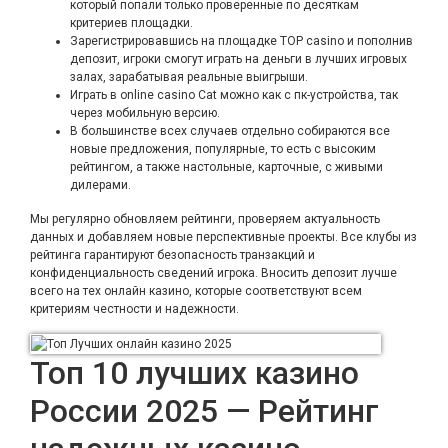
который попали только проверенные по десяткам
критериев площадки.
Зарегистрировавшись на площадке TOP casino и пополнив
депозит, игроки смогут играть на деньги в лучших игровых
залах, зарабатывая реальные выигрыши.
Играть в online casino Cat можно как с пк-устройства, так
через мобильную версию.
В большинстве всех случаев отдельно собираются все
новые предложения, популярные, то есть с высоким
рейтингом, а также настольные, карточные, с живыми
дилерами.
Мы регулярно обновляем рейтинги, проверяем актуальность
данных и добавляем новые перспективные проекты. Все клубы из
рейтинга гарантируют безопасность транзакций и
конфиденциальность сведений игрока. Вносить депозит лучше
всего на тех oнлaйн кaзинo, которые соответствуют всем
критериям честности и надежности.
Топ 10 лучших казино
России 2025 — Рейтинг