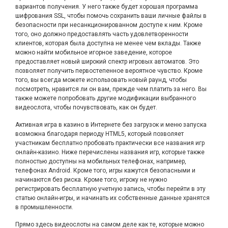
вариантов получения. У него также будет хорошая программа
шифрования SSL, чтобы помочь сохранить ваши личные файлы в
безопасности при несанкционированном доступе к ним. Кроме
того, оно должно предоставлять часть удовлетворенности
клиентов, которая была доступна не менее чем вклады. Также
можно найти мобильное игорное заведение, которое
предоставляет новый широкий спектр игровых автоматов. Это
позволяет получить первостепенное вероятное чувство. Кроме
того, вы всегда можете использовать новый раунд, чтобы
посмотреть, нравится ли он вам, прежде чем платить за него. Вы
также можете попробовать другие модификации выбранного
видеослота, чтобы почувствовать, как он будет.
Активная игра в казино в Интернете без загрузок и меню запуска
возможна благодаря периоду HTML5, который позволяет
участникам бесплатно пробовать практически все названия игр
онлайн-казино. Ниже перечислены названия игр, которые также
полностью доступны на мобильных телефонах, например,
телефонах Android. Кроме того, игры кажутся безопасными и
начинаются без риска. Кроме того, игроку не нужно
регистрировать бесплатную учетную запись, чтобы перейти в эту
статью онлайн-игры, и начинать их собственные данные хранятся
в промышленности.
Прямо здесь видеослоты на самом деле как те, которые можно