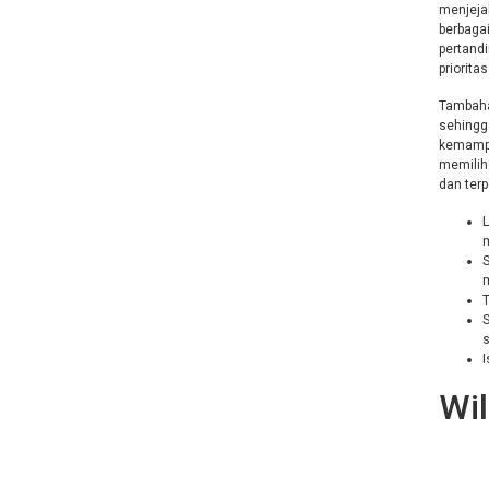
menjejak
berbagai
pertand
priorita
Tambaha
sehingg
kemampu
memilih
dan terp
L
T
s
I
Wi