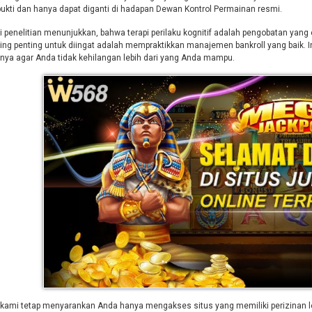
bukti dan hanya dapat diganti di hadapan Dewan Kontrol Permainan resmi.
 penelitian menunjukkan, bahwa terapi perilaku kognitif adalah pengobatan yang 
ing penting untuk diingat adalah mempraktikkan manajemen bankroll yang baik. I
nya agar Anda tidak kehilangan lebih dari yang Anda mampu.
kami tetap menyarankan Anda hanya mengakses situs yang memiliki perizinan leg