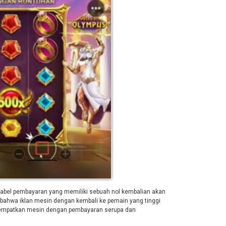
abel pembayaran yang memiliki sebuah nol kembalian akan
in bahwa iklan mesin dengan kembali ke pemain yang tinggi
menempatkan mesin dengan pembayaran serupa dan