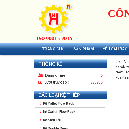
CÔN
TRANG CHỦ
SẢN PHẨM
YÊU CẦU BÁO 
Jika An
THỐNG KÊ
sambuta
New Jers
Đang online :
5
kualita
Lượt truy cập :
1880235
CÁC LOẠI KỆ THÉP
Kệ Pallet Flow Rack
Kệ Carton Flow Rack
Kệ Siêu Thị
Kệ Double Deep