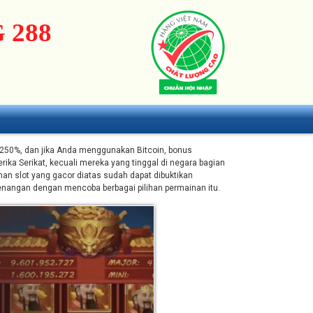
 288
 250%, dan jika Anda menggunakan Bitcoin, bonus
ka Serikat, kecuali mereka yang tinggal di negara bagian
nan slot yang gacor diatas sudah dapat dibuktikan
enangan dengan mencoba berbagai pilihan permainan itu.