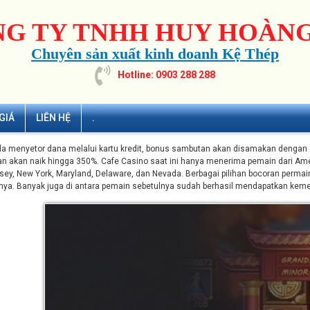
G TY TNHH HUY HOÀNG
Chuyên sản xuất kinh doanh Kệ Thép
Hotline: 0903 288 288
GIÁ
LIÊN HỆ
.
da menyetor dana melalui kartu kredit, bonus sambutan akan disamakan dengan
n akan naik hingga 350%. Cafe Casino saat ini hanya menerima pemain dari Ameri
ey, New York, Maryland, Delaware, dan Nevada. Berbagai pilihan bocoran permai
snya. Banyak juga di antara pemain sebetulnya sudah berhasil mendapatkan kem