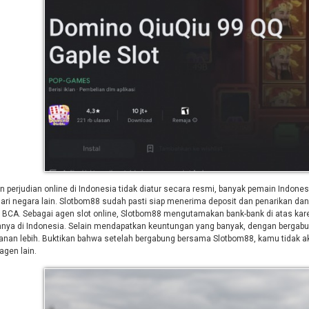
 perjudian online di Indonesia tidak diatur secara resmi, banyak pemain Indonesi
dari negara lain. Slotbom88 sudah pasti siap menerima deposit dan penarikan dana 
n BCA. Sebagai agen slot online, Slotbom88 mengutamakan bank-bank di atas kar
nya di Indonesia. Selain mendapatkan keuntungan yang banyak, dengan bergab
nan lebih. Buktikan bahwa setelah bergabung bersama Slotbom88, kamu tidak a
agen lain.