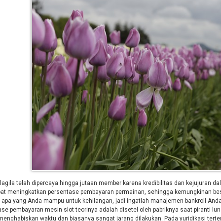
lagila telah dipercaya hingga jutaan member karena kredibilitas dan kejujuran 
pat meningkatkan persentase pembayaran permainan, sehingga kemungkinan bes
h apa yang Anda mampu untuk kehilangan, jadi ingatlah manajemen bankroll An
se pembayaran mesin slot teorinya adalah disetel oleh pabriknya saat piranti luna
menghabiskan waktu dan biasanya sangat jarang dilakukan. Pada yuridikasi terte