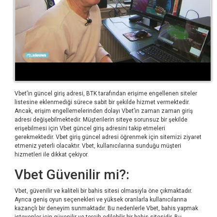
Vbet’in güncel giriş adresi, BTK tarafından erişime engellenen siteler
listesine eklenmediği sürece sabit bir şekilde hizmet vermektedir.
Ancak, erişim engellemelerinden dolayı Vbet’in zaman zaman giriş
adresi değişebilmektedir. Müşterilerin siteye sorunsuz bir şekilde
erişebilmesi için Vbet güncel giriş adresini takip etmeleri
gerekmektedir. Vbet giriş güncel adresi öğrenmek için sitemizi ziyaret
etmeniz yeterli olacaktır. Vbet, kullanıcılarına sunduğu müşteri
hizmetleri ile dikkat çekiyor.
Vbet Güvenilir mi?:
Vbet, güvenilir ve kaliteli bir bahis sitesi olmasıyla öne çıkmaktadır.
Ayrıca geniş oyun seçenekleri ve yüksek oranlarla kullanıcılarına
kazançlı bir deneyim sunmaktadır. Bu nedenlerle Vbet, bahis yapmak
isteyenler için güvenilir ve tercih edilebilir bir bahis sitesidir. Bu