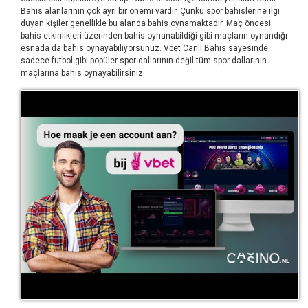
Bahis alanlarının çok ayrı bir önemi vardır. Çünkü spor bahislerine ilgi
duyan kişiler genellikle bu alanda bahis oynamaktadır. Maç öncesi
bahis etkinlikleri üzerinden bahis oynanabildiği gibi maçların oynandığı
esnada da bahis oynayabiliyorsunuz. Vbet Canlı Bahis sayesinde
sadece futbol gibi popüler spor dallarının değil tüm spor dallarının
maçlarına bahis oynayabilirsiniz.