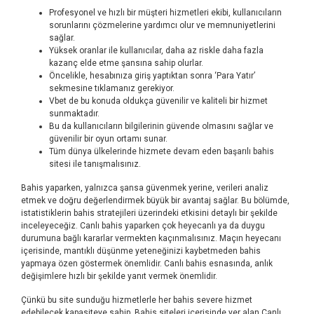
Profesyonel ve hızlı bir müşteri hizmetleri ekibi, kullanıcıların
sorunlarını çözmelerine yardımcı olur ve memnuniyetlerini
sağlar.
Yüksek oranlar ile kullanıcılar, daha az riskle daha fazla
kazanç elde etme şansına sahip olurlar.
Öncelikle, hesabınıza giriş yaptıktan sonra ‘Para Yatır’
sekmesine tıklamanız gerekiyor.
Vbet de bu konuda oldukça güvenilir ve kaliteli bir hizmet
sunmaktadır.
Bu da kullanıcıların bilgilerinin güvende olmasını sağlar ve
güvenilir bir oyun ortamı sunar.
Tüm dünya ülkelerinde hizmete devam eden başarılı bahis
sitesi ile tanışmalısınız.
Bahis yaparken, yalnızca şansa güvenmek yerine, verileri analiz
etmek ve doğru değerlendirmek büyük bir avantaj sağlar. Bu bölümde,
istatistiklerin bahis stratejileri üzerindeki etkisini detaylı bir şekilde
inceleyeceğiz. Canlı bahis yaparken çok heyecanlı ya da duygu
durumuna bağlı kararlar vermekten kaçınmalısınız. Maçın heyecanı
içerisinde, mantıklı düşünme yeteneğinizi kaybetmeden bahis
yapmaya özen göstermek önemlidir. Canlı bahis esnasında, anlık
değişimlere hızlı bir şekilde yanıt vermek önemlidir.
Çünkü bu site sunduğu hizmetlerle her bahis severe hizmet
edebilecek kapasiteye sahip. Bahis siteleri içerisinde yer alan Canlı