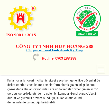
CÔNG TY TNHH HUY HOÀNG 288
Chuyên sản xuất kinh doanh Kệ Thép
Hotline: 0903 288 288
Kullanıcılar, bir çevrimiçi bahis sitesi seçerken genellikle güvenilirliğe
dikkat ederler. Vbet, lisanslı bir platform olarak güvenilirliği ile öne
çıkmaktadır. Kullanıcı yorumları arasında yer alan “vbet güvenilir mi”
sorusu ise sıklıkla gündeme gelen bir konudur. Genel olarak, Vbet’in
dürüst ve güvenilir hizmet sunduğu, kullanıcıların olumlu
deneyimlerde bulunduğu belirtilebilir.