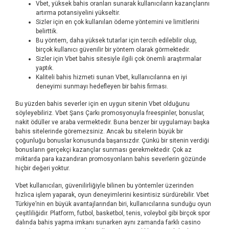
Vbet, yüksek bahis oranları sunarak kullanıcıların kazançlarını
artırma potansiyelini yükseltir.
Sizler için en çok kullanılan ödeme yöntemini ve limitlerini
belirttik.
Bu yöntem, daha yüksek tutarlar için tercih edilebilir olup,
birçok kullanıcı güvenilir bir yöntem olarak görmektedir.
Sizler için Vbet bahis sitesiyle ilgili çok önemli araştırmalar
yaptık.
Kaliteli bahis hizmeti sunan Vbet, kullanıcılarına en iyi
deneyimi sunmayı hedefleyen bir bahis firması.
Bu yüzden bahis severler için en uygun sitenin Vbet olduğunu
söyleyebiliriz. Vbet Şans Çarkı promosyonuyla freespinler, bonuslar,
nakit ödüller ve araba vermektedir. Buna benzer bir uygulamayı başka
bahis sitelerinde göremezsiniz. Ancak bu sitelerin büyük bir
çoğunluğu bonuslar konusunda başarısızdır. Çünkü bir sitenin verdiği
bonusların gerçekçi kazançlar sunması gerekmektedir. Çok az
miktarda para kazandıran promosyonların bahis severlerin gözünde
hiçbir değeri yoktur.
Vbet kullanıcıları, güvenilirliğiyle bilinen bu yöntemler üzerinden
hızlıca işlem yaparak, oyun deneyimlerini kesintisiz sürdürebilir. Vbet
Türkiye’nin en büyük avantajlarından biri, kullanıcılarına sunduğu oyun
çeşitliliğidir. Platform, futbol, basketbol, tenis, voleybol gibi birçok spor
dalında bahis yapma imkanı sunarken aynı zamanda farklı casino