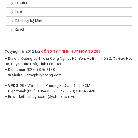
Lá Cắt U
Lá V
Các Loại Kệ Mini
Kệ V3
Copyright © 2012 bởi
CÔNG TY TNHH HUY HOÀNG 288
–
Địa chỉ
: Đường số 1, Khu Công Nghiệp Hải Sơn, Ấp Bình Tiền 2, Xã Đức Hoà
Hạ, Huyện Đức Hoà, Tỉnh Long An.
–
Điện thoại
: (0272) 376 2188
–
Website
:
kethephuyhoang.com
–
VPDG
: 207 Văn Thân, Phường 8, Quận 6, Tp.HCM
–
Điện thoại
: (028) 3 854 3307 | Fax: (028) 3 854 2420
–
Email
:
kethephuyhoang@yahoo.com.vn