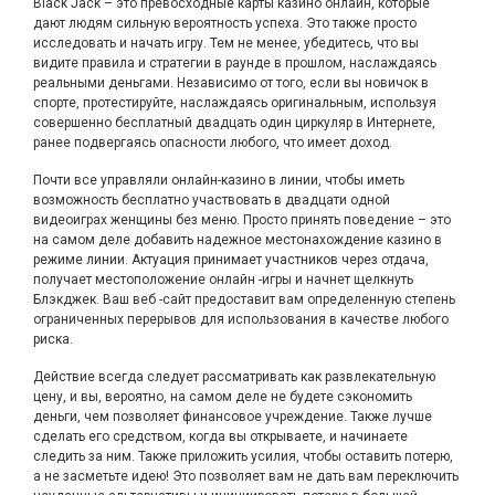
Black Jack – это превосходные карты казино онлайн, которые
дают людям сильную вероятность успеха. Это также просто
исследовать и начать игру. Тем не менее, убедитесь, что вы
видите правила и стратегии в раунде в прошлом, наслаждаясь
реальными деньгами. Независимо от того, если вы новичок в
спорте, протестируйте, наслаждаясь оригинальным, используя
совершенно бесплатный двадцать один циркуляр в Интернете,
ранее подвергаясь опасности любого, что имеет доход.
Почти все управляли онлайн-казино в линии, чтобы иметь
возможность бесплатно участвовать в двадцати одной
видеоиграх женщины без меню. Просто принять поведение – это
на самом деле добавить надежное местонахождение казино в
режиме линии. Актуация принимает участников через отдача,
получает местоположение онлайн -игры и начнет щелкнуть
Блэкджек. Ваш веб -сайт предоставит вам определенную степень
ограниченных перерывов для использования в качестве любого
риска.
Действие всегда следует рассматривать как развлекательную
цену, и вы, вероятно, на самом деле не будете сэкономить
деньги, чем позволяет финансовое учреждение. Также лучше
сделать его средством, когда вы открываете, и начинаете
следить за ним. Также приложить усилия, чтобы оставить потерю,
а не засметьте идею! Это позволяет вам не дать вам переключить