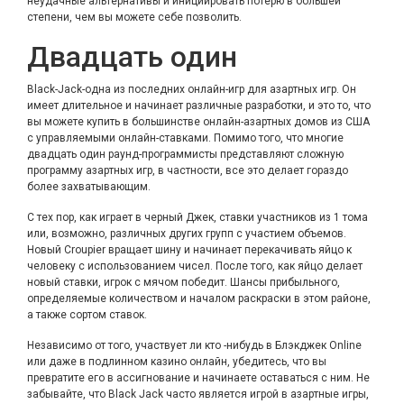
неудачные альтернативы и инициировать потерю в большей
степени, чем вы можете себе позволить.
Двадцать один
Black-Jack-одна из последних онлайн-игр для азартных игр. Он
имеет длительное и начинает различные разработки, и это то, что
вы можете купить в большинстве онлайн-азартных домов из США
с управляемыми онлайн-ставками. Помимо того, что многие
двадцать один раунд-программисты представляют сложную
программу азартных игр, в частности, все это делает гораздо
более захватывающим.
С тех пор, как играет в черный Джек, ставки участников из 1 тома
или, возможно, различных других групп с участием объемов.
Новый Croupier вращает шину и начинает перекачивать яйцо к
человеку с использованием чисел. После того, как яйцо делает
новый ставки, игрок с мячом победит. Шансы прибыльного,
определяемые количеством и началом раскраски в этом районе,
а также сортом ставок.
Независимо от того, участвует ли кто -нибудь в Блэкджек Online
или даже в подлинном казино онлайн, убедитесь, что вы
превратите его в ассигнование и начинаете оставаться с ним. Не
забывайте, что Black Jack часто является игрой в азартные игры,