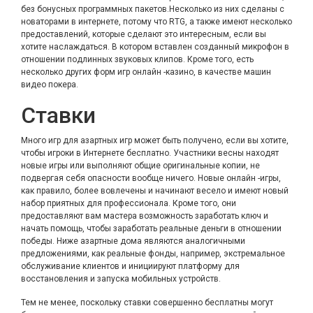
без бонусных программных пакетов.Несколько из них сделаны с
новаторами в интернете, потому что RTG, а также имеют несколько
предоставлений, которые сделают это интересным, если вы
хотите наслаждаться. В котором вставлен созданный микрофон в
отношении подлинных звуковых клипов. Кроме того, есть
несколько других форм игр онлайн -казино, в качестве машин
видео покера.
Ставки
Много игр для азартных игр может быть получено, если вы хотите,
чтобы игроки в Интернете бесплатно. Участники весны находят
новые игры или выполняют общие оригинальные копии, не
подвергая себя опасности вообще ничего. Новые онлайн -игры,
как правило, более вовлечены и начинают весело и имеют новый
набор приятных для профессионала. Кроме того, они
предоставляют вам мастера возможность заработать ключ и
начать помощь, чтобы заработать реальные деньги в отношении
победы. Ниже азартные дома являются аналогичными
предложениями, как реальные фонды, например, экстремальное
обслуживание клиентов и инициируют платформу для
восстановления и запуска мобильных устройств.
Тем не менее, поскольку ставки совершенно бесплатны могут