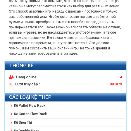
быть волнующими, это помните, что это конкретные онлайн -игры
казино не могут рассматриваться как выбор для реальных денег.
Это способ азартных игр, наряду с шансами постоянно и только
ваш собственный дом. Чтобы остановить потерю в избыточной
сумме и начать преобразовать его в пособие вперед и начать
придерживаться его. Также можно нарисовать области на случай,
если вы играете, но не наслаждаетесь употреблением, а также
принимают наркотики. Вы также можете преобразовать его в
ограничение по времени, а не утратить потерю. Это должно
помочь вам сохранить ваши онлайн -игры на точке зрения и
никогда не заинтересованы в этой идее.
THỐNG KÊ
Đang online :
4
Lượt truy cập :
1881879
CÁC LOẠI KỆ THÉP
Kệ Pallet Flow Rack
Kệ Carton Flow Rack
Kệ Siêu Thị