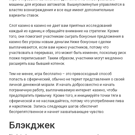
машины для игровых автоматов. Вышеупомянутые управляются в
властях вознаграждения и все еще имеют дополнительные
варианты ставок.
Слот казино в казино не дает вам приятных исследований
каждый из единиц и обращайте внимание на стратегии. Кроме
того, они помогают участникам сыграть бонусные предложения в
казино без угрозы новым деньгам.Ниже бонусные сделки
выплачиваются, если вам нужно участников, потому что
участвовать в перерывах, это может быть изменен, поскольку риск
позже переписывает. Таким образом, участники могут медленно
расширять ваш бывший котенок.
Тем не менее, игра бесплатно – это превосходный способ
попасть в сферический, обычно не теряет представления о своей
личной денежной морали. И начать добросовестно и начать
пограничную работу, выплачиваемую интернет -казино, чтобы
предотвратить привычку. Кроме того, и инициируйте точки тяги в
сферической и не наслаждайтесь, потому что употребление пива
и наркотиков. Запись следующих шагов обеспечит
беспрепятственное и начнет захватывающее чувство.
Блэкджек