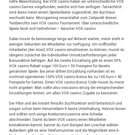
nette Abwechslung. Bei VOX casino haben wir unterschiedliche VOX
casino Games vorgefunden, welche sich hier einfügen. Tatsächlich
sind diese meist einem Spielanbieter zugeordnet, der durchaus
wechseln kann. Microgaming veranstaltet zum Zeitpunkt dieses
Testberichts sein VOX casino Tournament. Über unterschiedliche
Spiele lässt sich teilnehmen – darunter VOX casino.
Dabei musst du keineswegs lange auf Antwort warten, meist steht in
wenigen Sekunden ein Mitarbeiter zur Verfügung. Um inoffizieller
mitarbeiter (der stasi) VOX casino amortisieren zu können, musst du
übrigens zunächst die individuellen Umsatzanforderungen jeder
Bonusaktion befolgen. Auf die zweite Einzahlung gibt es einen 50%
VOX casino Rabatt sogar 100 Euro + 50 Freespins für bereits
genannten Spiele. Bei jener dritten Einzahlung vorhanden ist es
nochmal irgendeinen 100% VOX casino Bonus bis zu 100 Euro + 40
Freispiele für Games. Einen VOX casino Bonus Code musst du meist
nicht angeben. Man sollte also
voxcasino
einzig die entsprechenden
Einzahlungen leisten, um allen VOX casino Zugabe zu kassieren.
Der Filter und die Instant Results Suchfunktion sind fantastisch und
sorgen schon beim Herumstbern fr beste Unterhaltung. Hiervon knnen
und sollten sich einige Konkurrenzcasinos eine Scheibe
abschneiden. Damit du beim VOX casino einen Mitarbeiter
kontaktieren kannst, kannst du zum Beispiel den Livechat wählen.
Außerdem gibt es eine Telefonnummer und die Möglichkeit eine E-