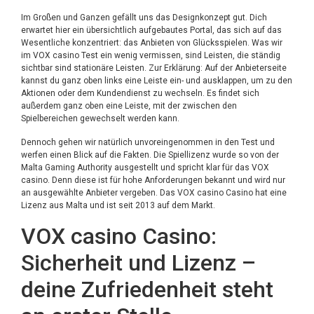
Im Großen und Ganzen gefällt uns das Designkonzept gut. Dich
erwartet hier ein übersichtlich aufgebautes Portal, das sich auf das
Wesentliche konzentriert: das Anbieten von Glücksspielen. Was wir
im VOX casino Test ein wenig vermissen, sind Leisten, die ständig
sichtbar sind stationäre Leisten. Zur Erklärung: Auf der Anbieterseite
kannst du ganz oben links eine Leiste ein- und ausklappen, um zu den
Aktionen oder dem Kundendienst zu wechseln. Es findet sich
außerdem ganz oben eine Leiste, mit der zwischen den
Spielbereichen gewechselt werden kann.
Dennoch gehen wir natürlich unvoreingenommen in den Test und
werfen einen Blick auf die Fakten. Die Spiellizenz wurde so von der
Malta Gaming Authority ausgestellt und spricht klar für das VOX
casino. Denn diese ist für hohe Anforderungen bekannt und wird nur
an ausgewählte Anbieter vergeben. Das VOX casino Casino hat eine
Lizenz aus Malta und ist seit 2013 auf dem Markt.
VOX casino Casino:
Sicherheit und Lizenz –
deine Zufriedenheit steht