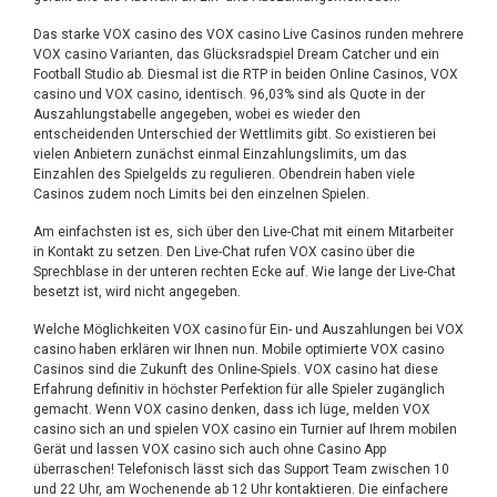
Das starke VOX casino des VOX casino Live Casinos runden mehrere
VOX casino Varianten, das Glücksradspiel Dream Catcher und ein
Football Studio ab. Diesmal ist die RTP in beiden Online Casinos, VOX
casino und VOX casino, identisch. 96,03% sind als Quote in der
Auszahlungstabelle angegeben, wobei es wieder den
entscheidenden Unterschied der Wettlimits gibt. So existieren bei
vielen Anbietern zunächst einmal Einzahlungslimits, um das
Einzahlen des Spielgelds zu regulieren. Obendrein haben viele
Casinos zudem noch Limits bei den einzelnen Spielen.
Am einfachsten ist es, sich über den Live-Chat mit einem Mitarbeiter
in Kontakt zu setzen. Den Live-Chat rufen VOX casino über die
Sprechblase in der unteren rechten Ecke auf. Wie lange der Live-Chat
besetzt ist, wird nicht angegeben.
Welche Möglichkeiten VOX casino für Ein- und Auszahlungen bei VOX
casino haben erklären wir Ihnen nun. Mobile optimierte VOX casino
Casinos sind die Zukunft des Online-Spiels. VOX casino hat diese
Erfahrung definitiv in höchster Perfektion für alle Spieler zugänglich
gemacht. Wenn VOX casino denken, dass ich lüge, melden VOX
casino sich an und spielen VOX casino ein Turnier auf Ihrem mobilen
Gerät und lassen VOX casino sich auch ohne Casino App
überraschen! Telefonisch lässt sich das Support Team zwischen 10
und 22 Uhr, am Wochenende ab 12 Uhr kontaktieren. Die einfachere