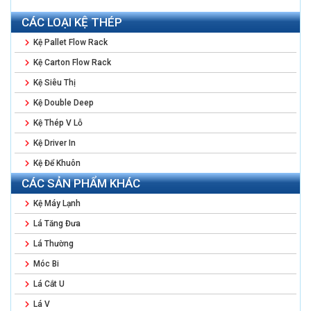
CÁC LOẠI KỆ THÉP
Kệ Pallet Flow Rack
Kệ Carton Flow Rack
Kệ Siêu Thị
Kệ Double Deep
Kệ Thép V Lỗ
Kệ Driver In
Kệ Để Khuôn
CÁC SẢN PHẨM KHÁC
Kệ Máy Lạnh
Lá Tăng Đưa
Lá Thường
Móc Bi
Lá Cắt U
Lá V