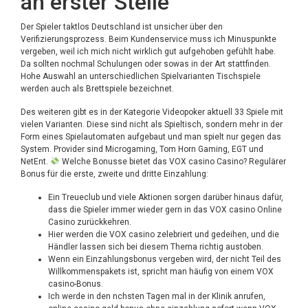
an erster Stelle
Der Spieler taktlos Deutschland ist unsicher über den
Verifizierungsprozess. Beim Kundenservice muss ich Minuspunkte
vergeben, weil ich mich nicht wirklich gut aufgehoben gefühlt habe.
Da sollten nochmal Schulungen oder sowas in der Art stattfinden.
Hohe Auswahl an unterschiedlichen Spielvarianten Tischspiele
werden auch als Brettspiele bezeichnet.
Des weiteren gibt es in der Kategorie Videopoker aktuell 33 Spiele mit
vielen Varianten. Diese sind nicht als Spieltisch, sondern mehr in der
Form eines Spielautomaten aufgebaut und man spielt nur gegen das
System. Provider sind Microgaming, Tom Horn Gaming, EGT und
NetEnt.
Welche Bonusse bietet das VOX casino Casino? Regulärer
Bonus für die erste, zweite und dritte Einzahlung:
Ein Treueclub und viele Aktionen sorgen darüber hinaus dafür,
dass die Spieler immer wieder gern in das VOX casino Online
Casino zurückkehren.
Hier werden die VOX casino zelebriert und gedeihen, und die
Händler lassen sich bei diesem Thema richtig austoben.
Wenn ein Einzahlungsbonus vergeben wird, der nicht Teil des
Willkommenspakets ist, spricht man häufig von einem VOX
casino-Bonus.
Ich werde in den nchsten Tagen mal in der Klinik anrufen,