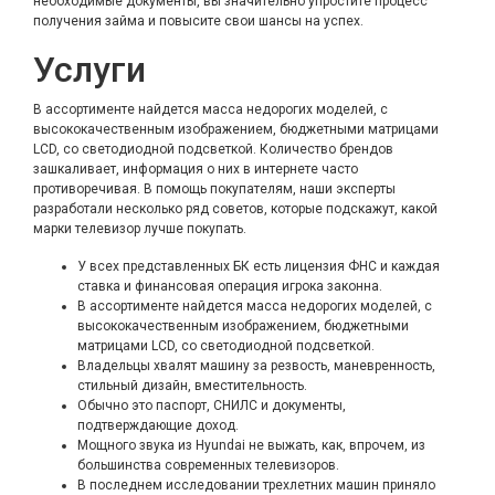
необходимые документы, вы значительно упростите процесс
получения займа и повысите свои шансы на успех.
Услуги
В ассортименте найдется масса недорогих моделей, с
высококачественным изображением, бюджетными матрицами
LCD, со светодиодной подсветкой. Количество брендов
зашкаливает, информация о них в интернете часто
противоречивая. В помощь покупателям, наши эксперты
разработали несколько ряд советов, которые подскажут, какой
марки телевизор лучше покупать.
У всех представленных БК есть лицензия ФНС и каждая
ставка и финансовая операция игрока законна.
В ассортименте найдется масса недорогих моделей, с
высококачественным изображением, бюджетными
матрицами LCD, со светодиодной подсветкой.
Владельцы хвалят машину за резвость, маневренность,
стильный дизайн, вместительность.
Обычно это паспорт, СНИЛС и документы,
подтверждающие доход.
Мощного звука из Hyundai не выжать, как, впрочем, из
большинства современных телевизоров.
В последнем исследовании трехлетних машин приняло