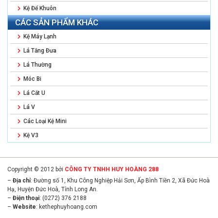
Kệ Để Khuôn
CÁC SẢN PHẨM KHÁC
Kệ Máy Lạnh
Lá Tăng Đưa
Lá Thường
Móc Bi
Lá Cắt U
Lá V
Các Loại Kệ Mini
Kệ V3
Copyright © 2012 bởi
CÔNG TY TNHH HUY HOÀNG 288
–
Địa chỉ
: Đường số 1, Khu Công Nghiệp Hải Sơn, Ấp Bình Tiền 2, Xã Đức Hoà
Hạ, Huyện Đức Hoà, Tỉnh Long An.
–
Điện thoại
: (0272) 376 2188
–
Website
:
kethephuyhoang.com