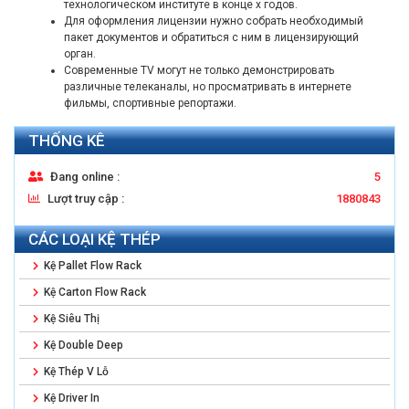
технологическом институте в конце х годов.
Для оформления лицензии нужно собрать необходимый
пакет документов и обратиться с ним в лицензирующий
орган.
Современные TV могут не только демонстрировать
различные телеканалы, но просматривать в интернете
фильмы, спортивные репортажи.
THỐNG KÊ
Đang online :
5
Lượt truy cập :
1880843
CÁC LOẠI KỆ THÉP
Kệ Pallet Flow Rack
Kệ Carton Flow Rack
Kệ Siêu Thị
Kệ Double Deep
Kệ Thép V Lỗ
Kệ Driver In