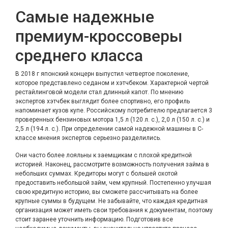
Самые надежные
премиум-кроссоверы
среднего класса
В 2018 г японский концерн выпустил четвертое поколение,
которое представлено седаном и хэтчбеком. Характерной чертой
рестайлинговой модели стал длинный капот. По мнению
экспертов хэтчбек выглядит более спортивно, его профиль
напоминает кузов купе. Российскому потребителю предлагается 3
проверенных бензиновых мотора 1,5 л (120 л. с.), 2,0 л (150 л. с.) и
2,5 л (194 л. с.). При определении самой надежной машины в C-
классе мнения экспертов серьезно разделились.
Они часто более лояльны к заемщикам с плохой кредитной
историей. Наконец, рассмотрите возможность получения займа в
небольших суммах. Кредиторы могут с большей охотой
предоставить небольшой займ, чем крупный. Постепенно улучшая
свою кредитную историю, вы сможете рассчитывать на более
крупные суммы в будущем. Не забывайте, что каждая кредитная
организация может иметь свои требования к документам, поэтому
стоит заранее уточнить информацию. Подготовив все