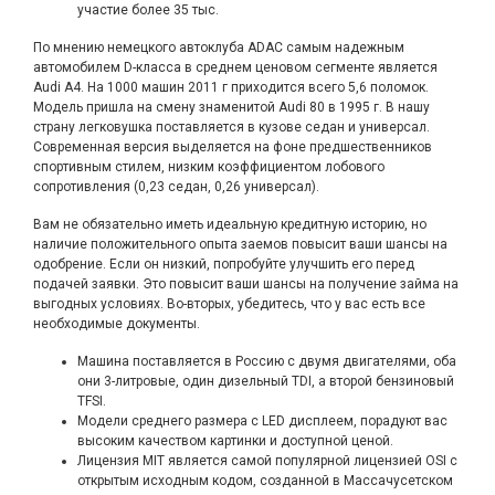
участие более 35 тыс.
По мнению немецкого автоклуба ADAC самым надежным
автомобилем D-класса в среднем ценовом сегменте является
Audi A4. На 1000 машин 2011 г приходится всего 5,6 поломок.
Модель пришла на смену знаменитой Audi 80 в 1995 г. В нашу
страну легковушка поставляется в кузове седан и универсал.
Современная версия выделяется на фоне предшественников
спортивным стилем, низким коэффициентом лобового
сопротивления (0,23 седан, 0,26 универсал).
Вам не обязательно иметь идеальную кредитную историю, но
наличие положительного опыта заемов повысит ваши шансы на
одобрение. Если он низкий, попробуйте улучшить его перед
подачей заявки. Это повысит ваши шансы на получение займа на
выгодных условиях. Во-вторых, убедитесь, что у вас есть все
необходимые документы.
Машина поставляется в Россию с двумя двигателями, оба
они 3-литровые, один дизельный TDI, а второй бензиновый
TFSI.
Модели среднего размера с LED дисплеем, порадуют вас
высоким качеством картинки и доступной ценой.
Лицензия MIT является самой популярной лицензией OSI с
открытым исходным кодом, созданной в Массачусетском