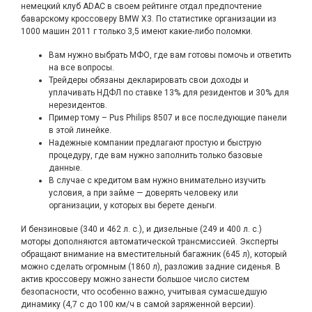
немецкий клуб ADAC в своем рейтинге отдал предпочтение
баварскому кроссоверу BMW X3. По статистике организации из
1000 машин 2011 г только 3,5 имеют какие-либо поломки.
Вам нужно выбрать МФО, где вам готовы помочь и ответить
на все вопросы.
Трейдеры обязаны декларировать свои доходы и
уплачивать НДФЛ по ставке 13% для резидентов и 30% для
нерезидентов.
Пример тому – Pus Philips 8507 и все последующие панели
в этой линейке.
Надежные компании предлагают простую и быструю
процедуру, где вам нужно заполнить только базовые
данные.
В случае с кредитом вам нужно внимательно изучить
условия, а при займе — доверять человеку или
организации, у которых вы берете деньги.
И бензиновые (340 и 462 л. с.), и дизельные (249 и 400 л. с.)
моторы дополняются автоматической трансмиссией. Эксперты
обращают внимание на вместительный багажник (645 л), который
можно сделать огромным (1860 л), разложив задние сиденья. В
актив кроссоверу можно занести большое число систем
безопасности, что особенно важно, учитывая сумасшедшую
динамику (4,7 с до 100 км/ч в самой заряженной версии).