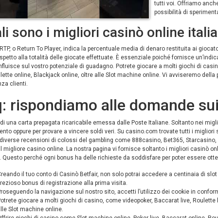
tutti voi. Offriamo anch
possibilità di sperimen
li sono i migliori casinò online itali
 RTP, o Return To Player, indica la percentuale media di denaro restituita ai gioca
spetto alla totalità delle giocate effettuate. È essenziale poiché fornisce un’indica
nfluisce sul vostro potenziale di guadagno. Potrete giocare a molti giochi di casi
ulette online, Blackjack online, oltre alle Slot machine online. Vi avviseremo della
za clienti.
: rispondiamo alle domande sui 
a di una carta prepagata ricaricabile emessa dalle Poste Italiane. Soltanto nei migli
ento oppure per provare a vincere soldi veri. Su casino.com trovate tutti i migliori s
diverse recensioni di colossi del gambling come 888casino, Bet365, Starcasino, Le
il migliore casino online. La nostra pagina vi fornisce soltanto i migliori casinò on
li. Questo perché ogni bonus ha delle richieste da soddisfare per poter essere otte
reando il tuo conto di Casinò Betfair, non solo potrai accedere a centinaia di slot
rezioso bonus di registrazione alla prima visita.
roseguendo la navigazione sul nostro sito, accetti l’utilizzo dei cookie in conform
otrete giocare a molti giochi di casino, come videopoker, Baccarat live, Roulette li
lle Slot machine online.