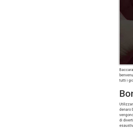
Baccarat
benvenut
tutti i g
Bon
Utilizza
denaro b
vengono 
di diver
esaustiv