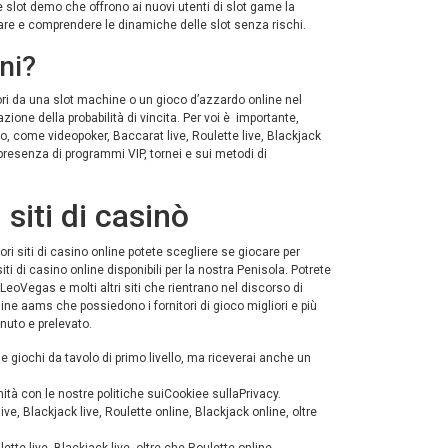
e slot demo che offrono ai nuovi utenti di slot game la
tare e comprendere le dinamiche delle slot senza rischi.
ani?
tori da una slot machine o un gioco d’azzardo online nel
zione della probabilità di vincita. Per voi è importante,
no, come videopoker, Baccarat live, Roulette live, Blackjack
 presenza di programmi VIP, tornei e sui metodi di
siti di casinò
ori siti di casino online potete scegliere se giocare per
iti di casino online disponibili per la nostra Penisola. Potrete
oVegas e molti altri siti che rientrano nel discorso di
line aams che possiedono i fornitori di gioco migliori e più
nuto e prelevato.
 e giochi da tavolo di primo livello, ma riceverai anche un
ità con le nostre politiche suiCookiee sullaPrivacy.
ve, Blackjack live, Roulette online, Blackjack online, oltre