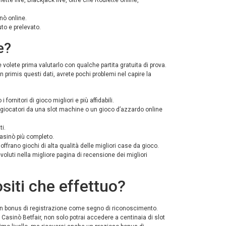
tte live, Blackjack live, oltre che Roulette online,
nò online.
to e prelevato.
e?
volete prima valutarlo con qualche partita gratuita di prova.
in primis questi dati, avrete pochi problemi nel capire la
ornitori di gioco migliori e più affidabili.
ai giocatori da una slot machine o un gioco d’azzardo online
ti.
casinò più completo.
offrano giochi di alta qualità delle migliori case da gioco.
oluti nella migliore pagina di recensione dei migliori
siti che effettuo?
ti un bonus di registrazione come segno di riconoscimento.
 Casinò Betfair, non solo potrai accedere a centinaia di slot