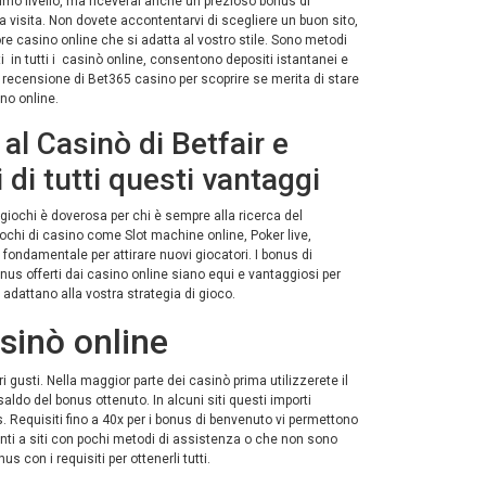
rimo livello, ma riceverai anche un prezioso bonus di
a visita. Non dovete accontentarvi di scegliere un buon sito,
ore casino online che si adatta al vostro stile. Sono metodi
 in tutti i casinò online, consentono depositi istantanei e
a recensione di Bet365 casino per scoprire se merita di stare
sino online.
 al Casinò di Betfair e
 di tutti questi vantaggi
giochi è doverosa per chi è sempre alla ricerca del
iochi di casino come Slot machine online, Poker live,
è fondamentale per attirare nuovi giocatori. I bonus di
nus offerti dai casino online siano equi e vantaggiosi per
 si adattano alla vostra strategia di gioco.
sinò online
ri gusti. Nella maggior parte dei casinò prima utilizzerete il
ldo del bonus ottenuto. In alcuni siti questi importi
. Requisiti fino a 40x per i bonus di benvenuto vi permettono
tenti a siti con pochi metodi di assistenza o che non sono
 con i requisiti per ottenerli tutti.